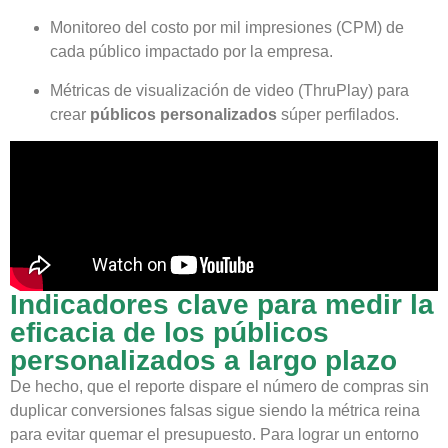
Monitoreo del costo por mil impresiones (CPM) de
cada público impactado por la empresa.
Métricas de visualización de video (ThruPlay) para
crear
públicos personalizados
súper perfilados.
Indicadores clave para medir la
eficacia de los públicos
personalizados a largo plazo
De hecho, que el reporte dispare el número de compras sin
duplicar conversiones falsas sigue siendo la métrica reina
para evitar quemar el presupuesto. Para lograr un entorno