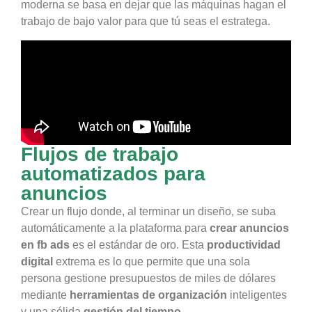
moderna se basa en dejar que las máquinas hagan el
trabajo de bajo valor para que tú seas el estratega.
Flujos de trabajo
automatizados para
anuncios
Crear un flujo donde, al terminar un diseño, se suba
automáticamente a la plataforma para
crear anuncios
en fb ads
es el estándar de oro. Esta
productividad
digital
extrema es lo que permite que una sola
persona gestione presupuestos de miles de dólares
mediante
herramientas de organización
inteligentes
y una sólida
gestión del tiempo
.